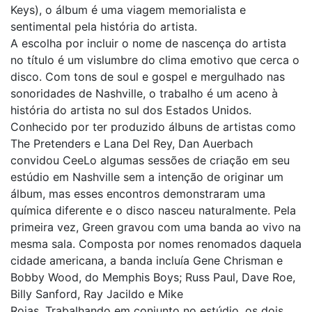
Keys), o álbum é uma viagem memorialista e
sentimental pela história do artista.
A escolha por incluir o nome de nascença do artista
no título é um vislumbre do clima emotivo que cerca o
disco. Com tons de soul e gospel e mergulhado nas
sonoridades de Nashville, o trabalho é um aceno à
história do artista no sul dos Estados Unidos.
Conhecido por ter produzido álbuns de artistas como
The Pretenders e Lana Del Rey, Dan Auerbach
convidou CeeLo algumas sessões de criação em seu
estúdio em Nashville sem a intenção de originar um
álbum, mas esses encontros demonstraram uma
química diferente e o disco nasceu naturalmente. Pela
primeira vez, Green gravou com uma banda ao vivo na
mesma sala. Composta por nomes renomados daquela
cidade americana, a banda incluía Gene Chrisman e
Bobby Wood, do Memphis Boys; Russ Paul, Dave Roe,
Billy Sanford, Ray Jacildo e Mike
Rojas. Trabalhando em conjunto no estúdio, os dois