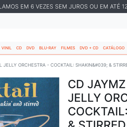
LAMOS EM 6 VEZES SEM JUROS OU EM ATÉ 12
VINIL
CD
DVD
BLU-RAY
FILMES
DVD + CD
CATÁLOGO
L JELLY ORCHESTRA - COCKTAIL: SHAKIN&#039; & STIRR
CD JAYMZ
JELLY OR
COCKTAIL
& STIRRED