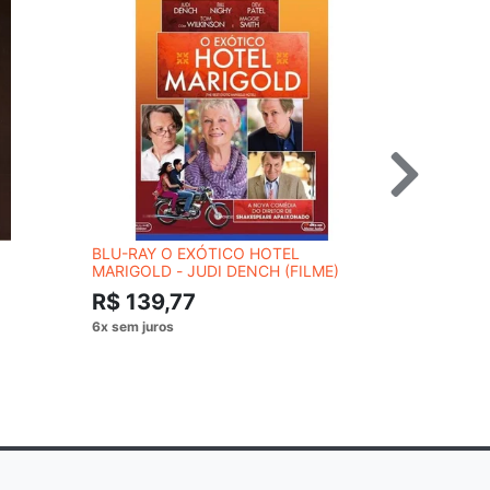
BLU-RAY O EXÓTICO HOTEL
CD THE DA
MARIGOLD - JUDI DENCH (FILME)
MOTION P
R$ 139,77
R$ 119,