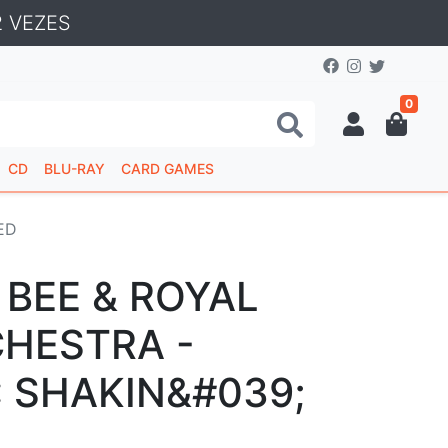
 VEZES
0
CD
BLU-RAY
CARD GAMES
ED
 BEE & ROYAL
CHESTRA -
: SHAKIN&#039;