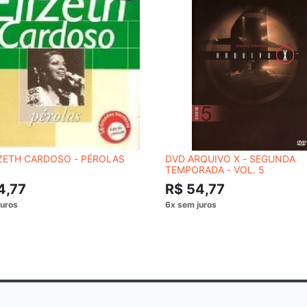
ZETH CARDOSO - PÉROLAS
DVD ARQUIVO X - SEGUNDA
TEMPORADA - VOL. 5
4,77
R$ 54,77