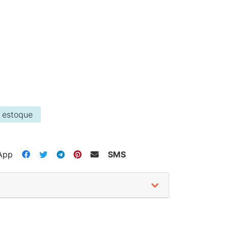
 estoque
App
SMS