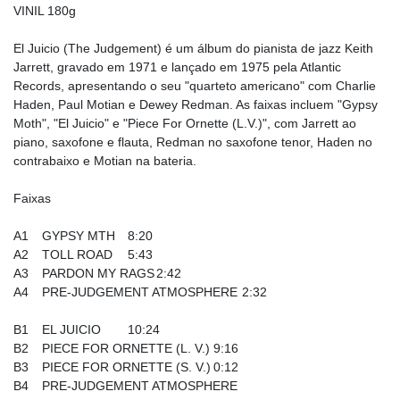
VINIL 180g
El Juicio (The Judgement) é um álbum do pianista de jazz Keith
Jarrett, gravado em 1971 e lançado em 1975 pela Atlantic
Records, apresentando o seu "quarteto americano" com Charlie
Haden, Paul Motian e Dewey Redman. As faixas incluem "Gypsy
Moth", "El Juicio" e "Piece For Ornette (L.V.)", com Jarrett ao
piano, saxofone e flauta, Redman no saxofone tenor, Haden no
contrabaixo e Motian na bateria.
Faixas
A1
GYPSY MTH
8:20
A2
TOLL ROAD
5:43
A3
PARDON MY RAGS
2:42
A4
PRE-JUDGEMENT ATMOSPHERE
2:32
B1
EL JUICIO
10:24
B2
PIECE FOR ORNETTE (L. V.)
9:16
B3
PIECE FOR ORNETTE (S. V.)
0:12
B4
PRE-JUDGEMENT ATMOSPHERE