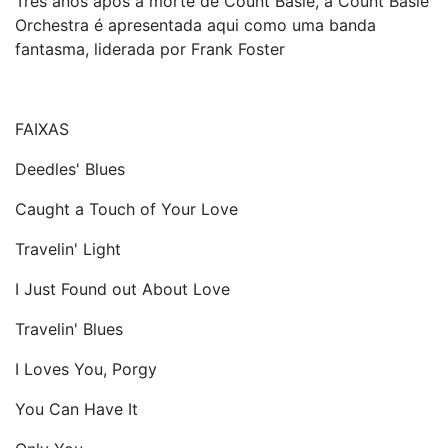
Três anos após a morte de Count Basie, a Count Basie
Orchestra é apresentada aqui como uma banda
fantasma, liderada por Frank Foster
FAIXAS
Deedles' Blues
Caught a Touch of Your Love
Travelin' Light
I Just Found out About Love
Travelin' Blues
I Loves You, Porgy
You Can Have It