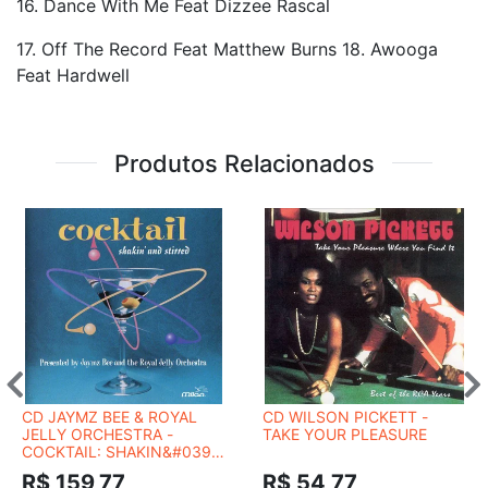
16. Dance With Me Feat Dizzee Rascal
17. Off The Record Feat Matthew Burns 18. Awooga
Feat Hardwell
Produtos Relacionados
CD JAYMZ BEE & ROYAL
CD WILSON PICKETT -
JELLY ORCHESTRA -
TAKE YOUR PLEASURE
COCKTAIL: SHAKIN&#039;
& STIRRED
R$ 159,77
R$ 54,77