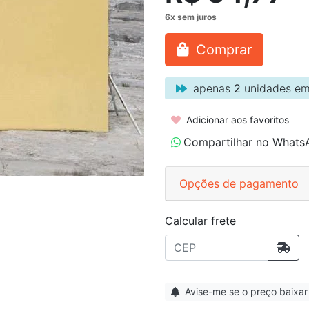
Comprar
apenas
2
unidades em
Adicionar aos favoritos
Compartilhar no Whats
Opções de pagamento
Calcular frete
Avise-me se o preço baixar