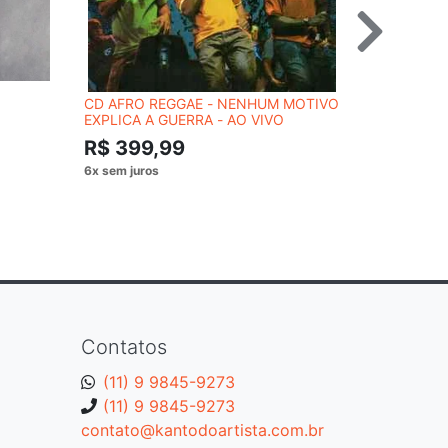
CD AFRO REGGAE - NENHUM MOTIVO
CD JIVE B
EXPLICA A GUERRA - AO VIVO
MASTERMI
R$ 399,99
R$ 134
Contatos
(11) 9 9845-9273
(11) 9 9845-9273
contato@kantodoartista.com.br