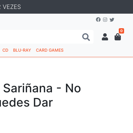
 VEZES
0
CD
BLU-RAY
CARD GAMES
 Sariñana - No
uedes Dar