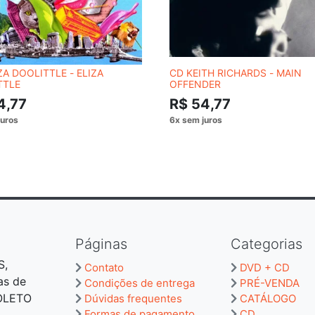
ZA DOOLITTLE - ELIZA
CD KEITH RICHARDS - MAIN
TTLE
OFFENDER
4,77
R$ 54,77
Páginas
Categorias
S,
Contato
DVD + CD
as de
Condições de entrega
PRÉ-VENDA
BOLETO
Dúvidas frequentes
CATÁLOGO
Formas de pagamento
CD