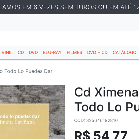
LAMOS EM 6 VEZES SEM JUROS OU EM ATÉ 12
VINIL
CD
DVD
BLU-RAY
FILMES
DVD + CD
CATÁLOGO
No Todo Lo Puedes Dar
Cd Ximena
Todo Lo P
COD: 825646192816
R$ 54,77