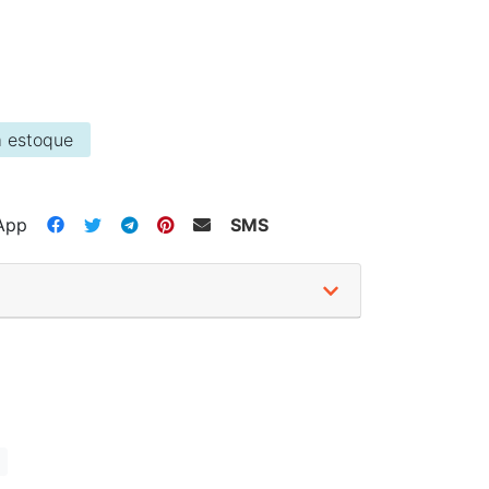
 estoque
App
SMS