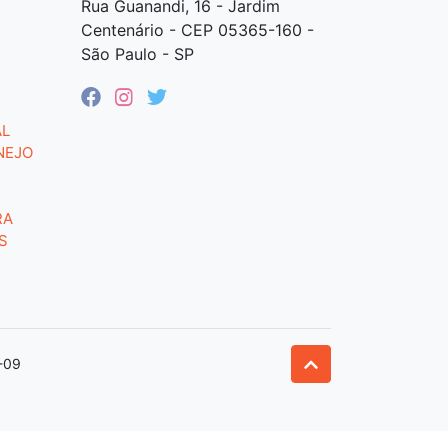
Rua Guanandi, 16 - Jardim
Centenário - CEP 05365-160 -
São Paulo - SP
AL
NEJO
RA
S
-09