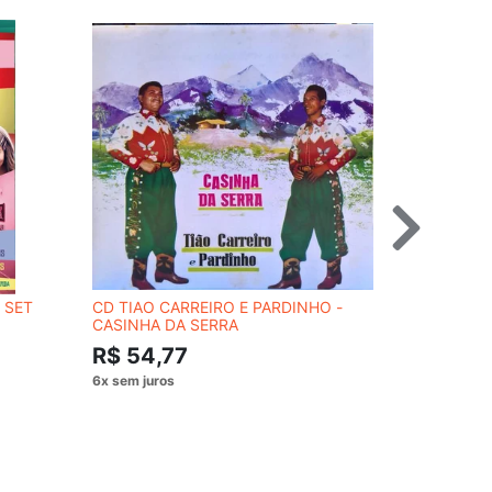
 SET
CD TIAO CARREIRO E PARDINHO -
CD BERRA
CASINHA DA SERRA
CLÁSSICO
R$ 54,77
R$ 54,