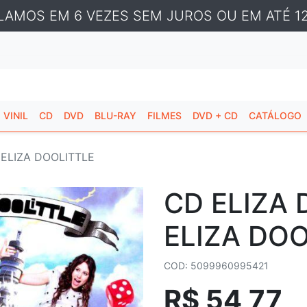
LAMOS EM 6 VEZES SEM JUROS OU EM ATÉ 12
VINIL
CD
DVD
BLU-RAY
FILMES
DVD + CD
CATÁLOGO
 ELIZA DOOLITTLE
CD ELIZA 
ELIZA DOO
COD: 5099960995421
R$ 54,77