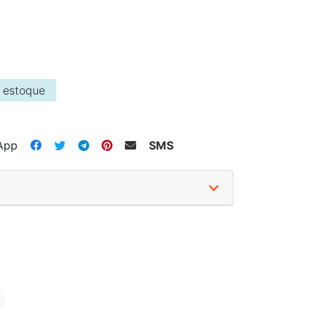
 estoque
App
SMS