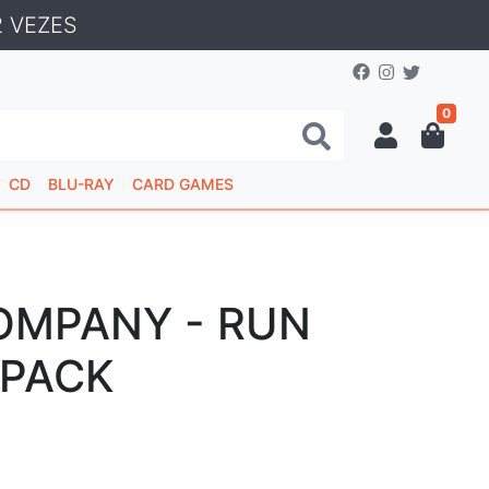
 VEZES
0
CD
BLU-RAY
CARD GAMES
OMPANY - RUN
 PACK