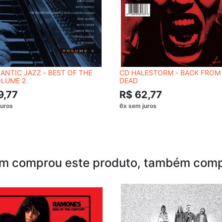
ANTIC JAZZ - BEST OF THE
CD HALESTORM - BACK FROM
OLUME 2
DEAD
9,77
R$ 62,77
m comprou este produto, também comp