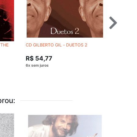
 THE
CD GILBERTO GIL - DUETOS 2
DVD FLA X
DO NADA
R$ 54,77
R$ 54,
rou: