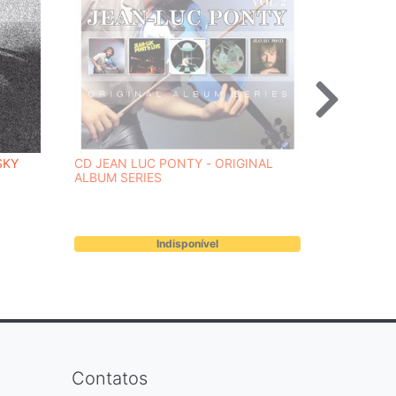
SKY
CD JEAN LUC PONTY - ORIGINAL
CD DEEP P
ALBUM SERIES
ANNIVERSA
Indisponível
Contatos