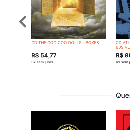
CD THE GOO GOO DOLLS - BOXES
CD ATL
60S V
R$ 54,77
R$ 9
Que