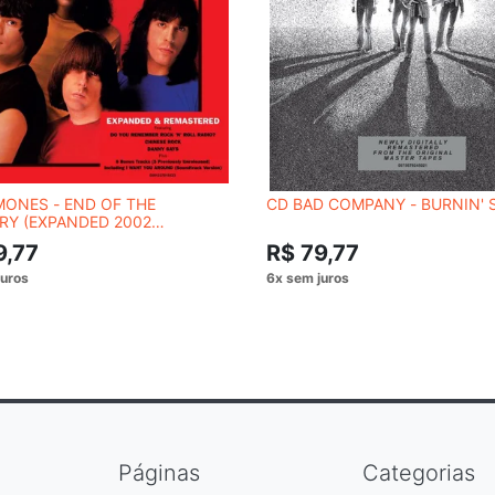
MONES - END OF THE
CD BAD COMPANY - BURNIN' 
RY (EXPANDED 2002
TER)
9,77
R$ 79,77
Páginas
Categorias