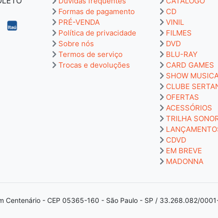
BOLETO
Dúvidas frequentes
CATÁLOGO
Formas de pagamento
CD
PRÉ-VENDA
VINIL
Política de privacidade
FILMES
Sobre nós
DVD
Termos de serviço
BLU-RAY
Trocas e devoluções
CARD GAMES
SHOW MUSIC
CLUBE SERTA
OFERTAS
ACESSÓRIOS
TRILHA SONO
LANÇAMENTO
CDVD
EM BREVE
MADONNA
m Centenário - CEP 05365-160 - São Paulo - SP / 33.268.082/0001