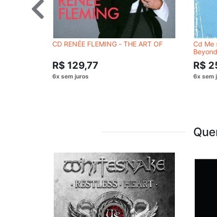
CD RENÉE FLEMING - THE ART OF
Cd Me 
Beyond
R$ 129,77
R$ 2
Que