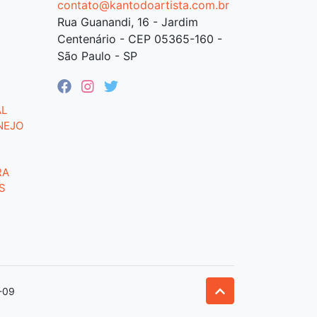
contato@kantodoartista.com.br
Rua Guanandi, 16 - Jardim
Centenário - CEP 05365-160 -
São Paulo - SP
AL
NEJO
RA
S
-09