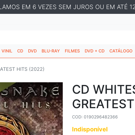
LAMOS EM 6 VEZES SEM JUROS OU EM ATÉ 12
VINIL
CD
DVD
BLU-RAY
FILMES
DVD + CD
CATÁLOGO
ATEST HITS (2022)
CD WHITE
GREATEST 
COD: 0190296482366
Indisponível