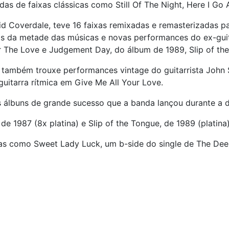
das de faixas clássicas como Still Of The Night, Here I Go A
d Coverdale, teve 16 faixas remixadas e remasterizadas pa
s da metade das músicas e novas performances do ex-guit
he Love e Judgement Day, do álbum de 1989, Slip of the
 também trouxe performances vintage do guitarrista John
e guitarra rítmica em Give Me All Your Love.
lbuns de grande sucesso que a banda lançou durante a 
 de 1987 (8x platina) e Slip of the Tongue, de 1989 (platina)
s como Sweet Lady Luck, um b-side do single de The Deepe