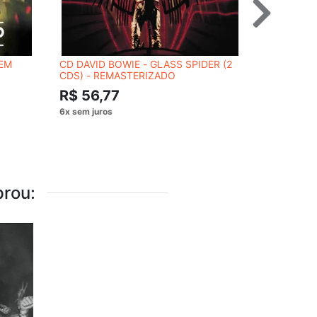
SEM
CD DAVID BOWIE - GLASS SPIDER (2
CD DANIEL
CDS) - REMASTERIZADO
AMOR
R$ 56,77
R$ 54,
rou: