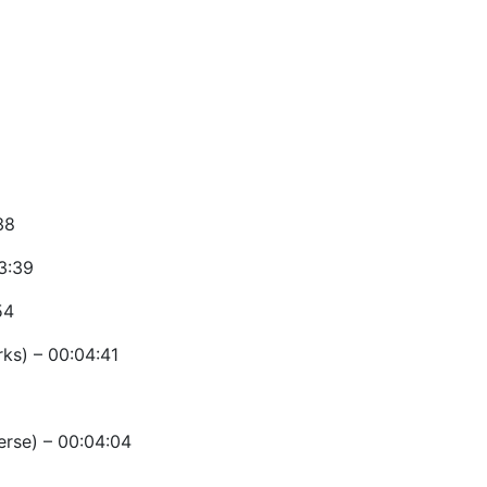
38
3:39
54
rks) – 00:04:41
erse) – 00:04:04