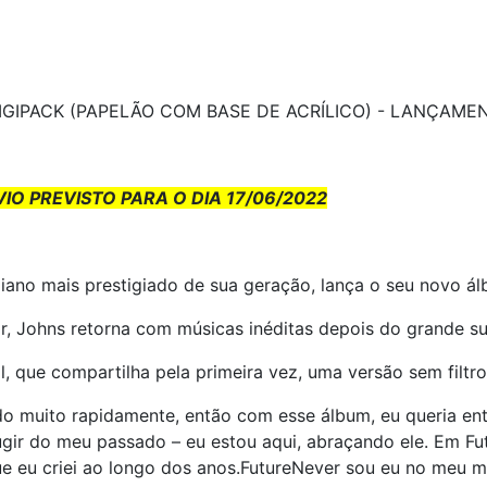
GIPACK (PAPELÃO COM BASE DE ACRÍLICO) - LANÇAMEN
O PREVISTO PARA O DIA 17/06/2022
aliano mais prestigiado de sua geração, lança o seu novo 
ir, Johns retorna com músicas inéditas depois do grande s
 que compartilha pela primeira vez, uma versão sem filtros
ado muito rapidamente, então com esse álbum, eu queria e
ugir do meu passado – eu estou aqui, abraçando ele. Em Fu
e eu criei ao longo dos anos.FutureNever sou eu no meu m