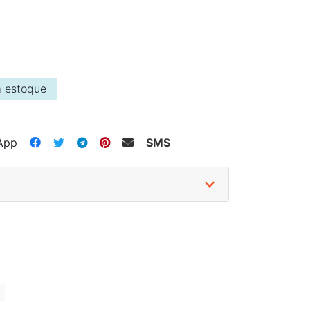
 estoque
App
SMS