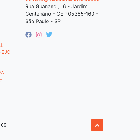
Rua Guanandi, 16 - Jardim
Centenário - CEP 05365-160 -
São Paulo - SP
AL
NEJO
RA
S
-09