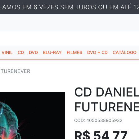
LAMOS EM 6 VEZES SEM JUROS OU EM ATÉ 12
VINIL
CD
DVD
BLU-RAY
FILMES
DVD + CD
CATÁLOGO
FUTURENEVER
CD DANIEL
FUTUREN
COD: 4050538805932
R$ 54,77