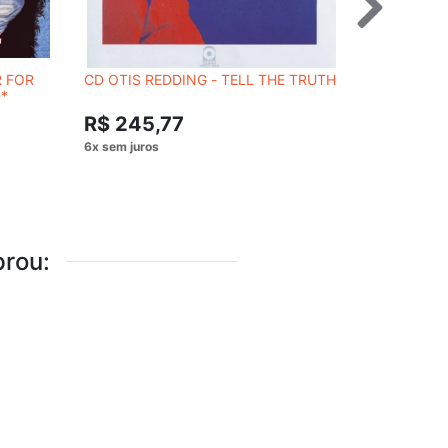
R FOR
CD OTIS REDDING - TELL THE TRUTH
CD EAGLES
*
R$ 59,
R$ 245,77
rou: