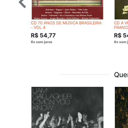
CD 70 ANOS DE MÚSICA BRASILEIRA
CD A V
- VOL 4
FRANC
R$ 54,77
R$ 5
Que