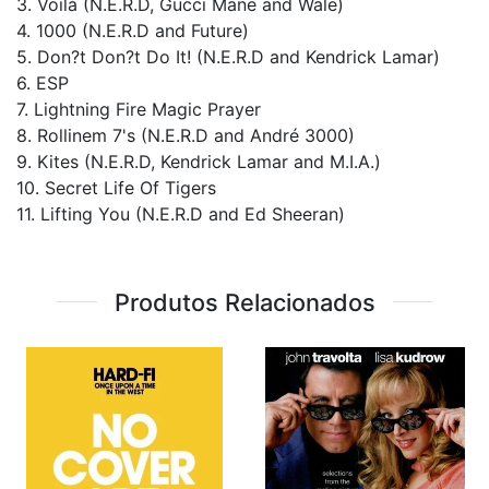
3. Voilà (N.E.R.D, Gucci Mane and Wale)
4. 1000 (N.E.R.D and Future)
5. Don?t Don?t Do It! (N.E.R.D and Kendrick Lamar)
6. ESP
7. Lightning Fire Magic Prayer
8. Rollinem 7's (N.E.R.D and André 3000)
9. Kites (N.E.R.D, Kendrick Lamar and M.I.A.)
10. Secret Life Of Tigers
11. Lifting You (N.E.R.D and Ed Sheeran)
Produtos Relacionados