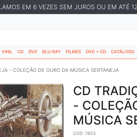
LAMOS EM 6 VEZES SEM JUROS OU EM ATÉ 12
VINIL
CD
DVD
BLU-RAY
FILMES
DVD + CD
CATÁLOGO
EJA - COLEÇÃO DE OURO DA MÚSICA SERTANEJA
CD TRADI
- COLEÇÃ
MÚSICA S
COD: 7603