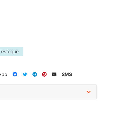
 estoque
App
SMS