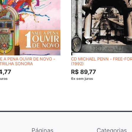
E A PENA OUVIR DE NOVO -
CD MICHAEL PENN - FREE-FO
 TRILHA SONORA
(1992)
4,77
R$ 89,77
Páginas
Categorias