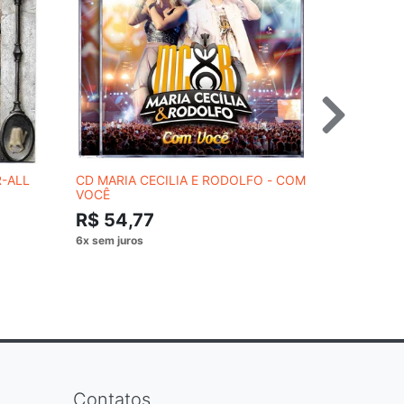
R-ALL
CD MARIA CECILIA E RODOLFO - COM
CD JONAS 
VOCÊ
R$ 54,
R$ 54,77
Contatos