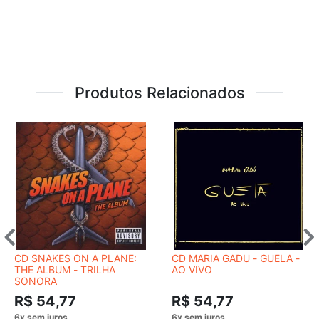
Produtos Relacionados
CD SNAKES ON A PLANE:
CD MARIA GADU - GUELA -
THE ALBUM - TRILHA
AO VIVO
SONORA
R$ 54,77
R$ 54,77