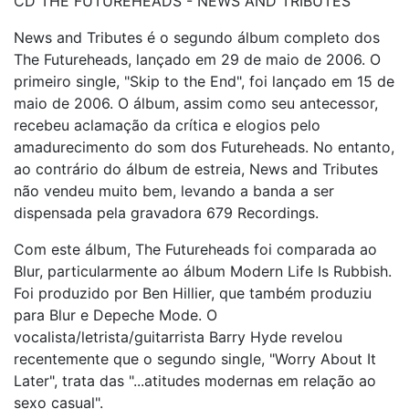
CD THE FUTUREHEADS - NEWS AND TRIBUTES
News and Tributes é o segundo álbum completo dos
The Futureheads, lançado em 29 de maio de 2006. O
primeiro single, "Skip to the End", foi lançado em 15 de
maio de 2006. O álbum, assim como seu antecessor,
recebeu aclamação da crítica e elogios pelo
amadurecimento do som dos Futureheads. No entanto,
ao contrário do álbum de estreia, News and Tributes
não vendeu muito bem, levando a banda a ser
dispensada pela gravadora 679 Recordings.
Com este álbum, The Futureheads foi comparada ao
Blur, particularmente ao álbum Modern Life Is Rubbish.
Foi produzido por Ben Hillier, que também produziu
para Blur e Depeche Mode. O
vocalista/letrista/guitarrista Barry Hyde revelou
recentemente que o segundo single, "Worry About It
Later", trata das "...atitudes modernas em relação ao
sexo casual".