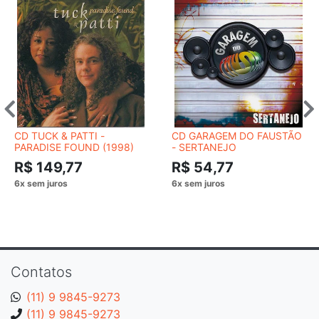
CD TUCK & PATTI -
CD GARAGEM DO FAUSTÃO
PARADISE FOUND (1998)
- SERTANEJO
R$ 149,77
R$ 54,77
Contatos
(11) 9 9845-9273
(11) 9 9845-9273