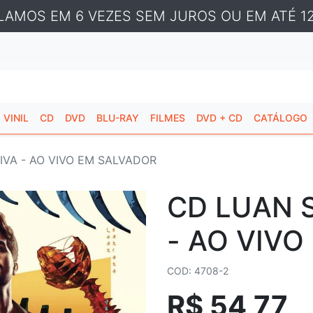
LAMOS EM 6 VEZES SEM JUROS OU EM ATÉ 12
VINIL
CD
DVD
BLU-RAY
FILMES
DVD + CD
CATÁLOGO
IVA - AO VIVO EM SALVADOR
CD LUAN 
- AO VIV
COD: 4708-2
R$ 54,77