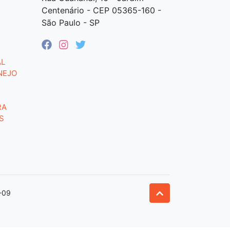
Centenário - CEP 05365-160 -
São Paulo - SP
AL
NEJO
RA
S
-09