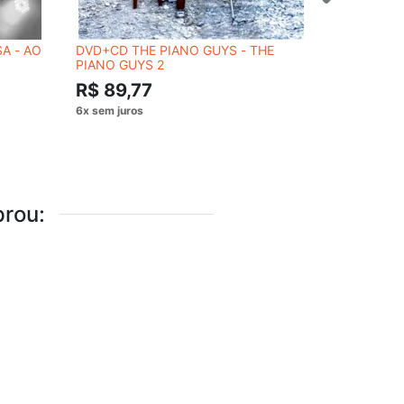
SA - AO
DVD+CD THE PIANO GUYS - THE
CD LEONTY
PIANO GUYS 2
CARNEGIE
R$ 89,77
R$ 124
rou: