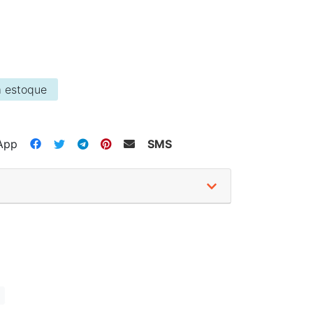
 estoque
App
SMS