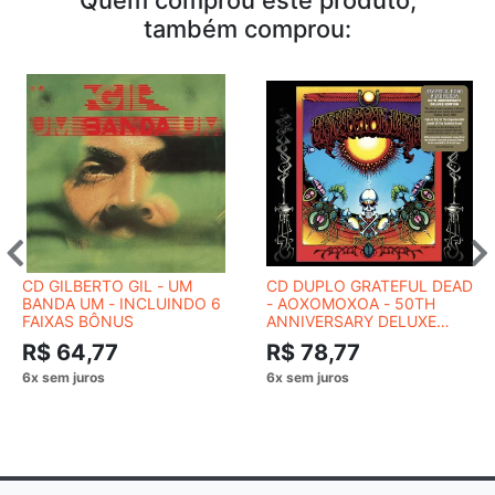
Quem comprou este produto,
também comprou:
CD GILBERTO GIL - UM
CD DUPLO GRATEFUL DEAD
BANDA UM - INCLUINDO 6
- AOXOMOXOA - 50TH
FAIXAS BÔNUS
ANNIVERSARY DELUXE
EDITION
R$ 64,77
R$ 78,77