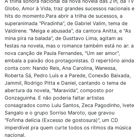
A trilha sonora nacional da nova novela das 21h, da TV
Globo, Amor à Vida, traz grandes sucessos nacionais e
hits do momento.Para abrir a trilha de sucessos, a
superanimada "Piradinha", de Gabriel Valim, tema de
Valdirene. "Meiga e abusada", da cantora Anitta, e "As
mina pira na balada", de Gusttavo Lima, agitam as
festas na novela, mas o romance também está no ar: a
nova canção de Paula Fernandes, "Um ser amor",
embala a paixão dos protagonistas. O repertório ainda
conta com: Nando Reis, Ana Carolina, Wanessa,
Roberta Sá, Pedro Luís e a Parede, Conexão Baixada,
Jammil, Rodrigo Pitta e Daniel, cantando o tema de
abertura da novela, "Maravida", composto por
Gonzaguinha. E não poderia faltar artistas
consagrados como Lulu Santos, Zeca Pagodinho, Ivete
Sangalo e o grupo Sorriso Maroto, que gravou
"Fofinha delícia (Excesso de gostosura)", um CD
imperdível pra quem curte todos os ritmos da música
nacional.