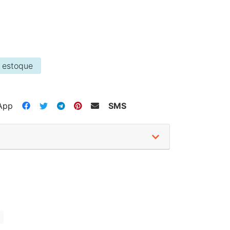
 estoque
App
SMS