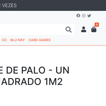
 VEZES
0
CD
BLU-RAY
CARD GAMES
 DE PALO - UN
UADRADO 1M2