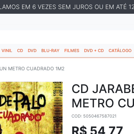
LAMOS EM 6 VEZES SEM JUROS OU EM ATÉ 12
VINIL
CD
DVD
BLU-RAY
FILMES
DVD + CD
CATÁLOGO
- UN METRO CUADRADO 1M2
CD JARABE
METRO C
COD: 5050467587021
R$ 54,77