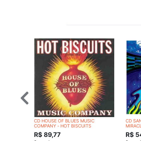
CD HOUSE OF BLUES MUSIC
CD SA
COMPANY - HOT BISCUITS
MIRAC
R$ 89,77
R$ 5