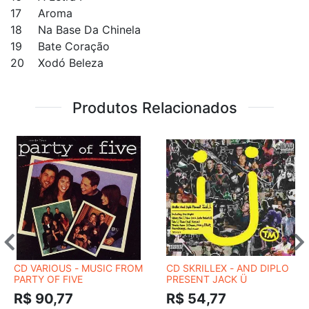
17
Aroma
18
Na Base Da Chinela
19
Bate Coração
20
Xodó Beleza
Produtos Relacionados
CD VARIOUS - MUSIC FROM
CD SKRILLEX - AND DIPLO
PARTY OF FIVE
PRESENT JACK Ü
R$ 90,77
R$ 54,77