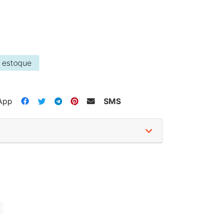
 estoque
App
SMS