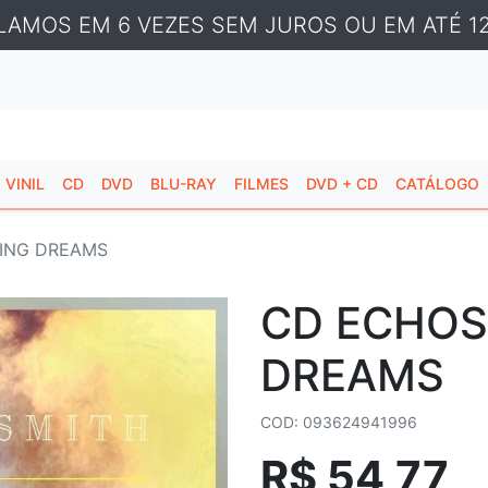
LAMOS EM 6 VEZES SEM JUROS OU EM ATÉ 12
VINIL
CD
DVD
BLU-RAY
FILMES
DVD + CD
CATÁLOGO
KING DREAMS
CD ECHOS
DREAMS
COD: 093624941996
R$ 54,77