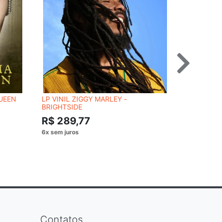
UEEN
LP VINIL ZIGGY MARLEY -
LP VINIL 
BRIGHTSIDE
LINDO
R$ 289,77
--
Contatos