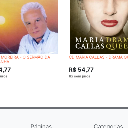
 MOREIRA - O SERMÃO DA
CD MARIA CALLAS - DRAMA Q
ANHA
4,77
R$ 54,77
Páginas
Categorias