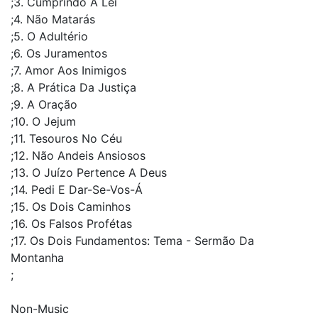
;3. Cumprindo A Lei
;4. Não Matarás
;5. O Adultério
;6. Os Juramentos
;7. Amor Aos Inimigos
;8. A Prática Da Justiça
;9. A Oração
;10. O Jejum
;11. Tesouros No Céu
;12. Não Andeis Ansiosos
;13. O Juízo Pertence A Deus
;14. Pedi E Dar-Se-Vos-Á
;15. Os Dois Caminhos
;16. Os Falsos Profétas
;17. Os Dois Fundamentos: Tema - Sermão Da
Montanha
;
Non-Music