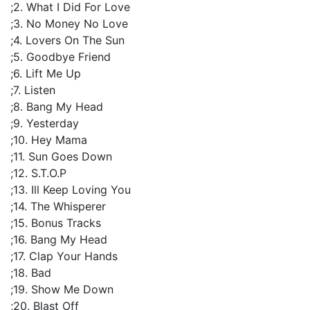
;2. What I Did For Love
;3. No Money No Love
;4. Lovers On The Sun
;5. Goodbye Friend
;6. Lift Me Up
;7. Listen
;8. Bang My Head
;9. Yesterday
;10. Hey Mama
;11. Sun Goes Down
;12. S.T.O.P
;13. Ill Keep Loving You
;14. The Whisperer
;15. Bonus Tracks
;16. Bang My Head
;17. Clap Your Hands
;18. Bad
;19. Show Me Down
;20. Blast Off