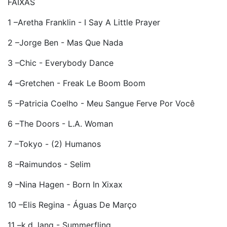
FAIXAS
1 –Aretha Franklin - I Say A Little Prayer
2 –Jorge Ben - Mas Que Nada
3 –Chic - Everybody Dance
4 –Gretchen - Freak Le Boom Boom
5 –Patricia Coelho - Meu Sangue Ferve Por Você
6 –The Doors - L.A. Woman
7 –Tokyo - (2) Humanos
8 –Raimundos - Selim
9 –Nina Hagen - Born In Xixax
10 –Elis Regina - Águas De Março
11 –k.d. lang - Summerfling