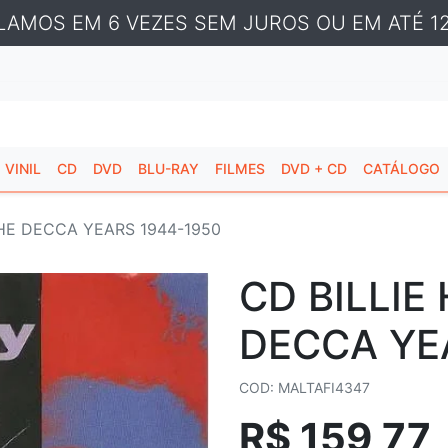
LAMOS EM 6 VEZES SEM JUROS OU EM ATÉ 12
VINIL
CD
DVD
BLU-RAY
FILMES
DVD + CD
CATÁLOGO
THE DECCA YEARS 1944-1950
CD BILLIE
DECCA YE
COD: MALTAFI4347
R$ 159,77