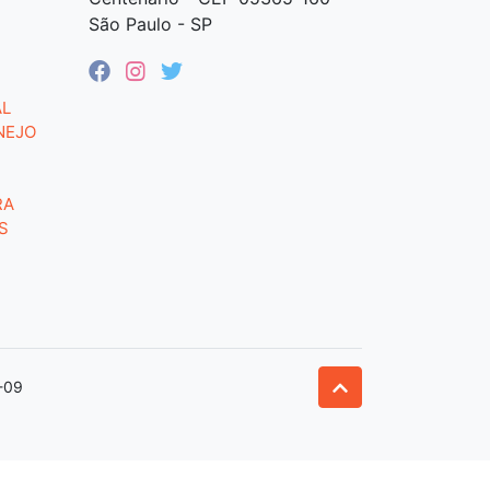
São Paulo - SP
AL
NEJO
RA
S
-09