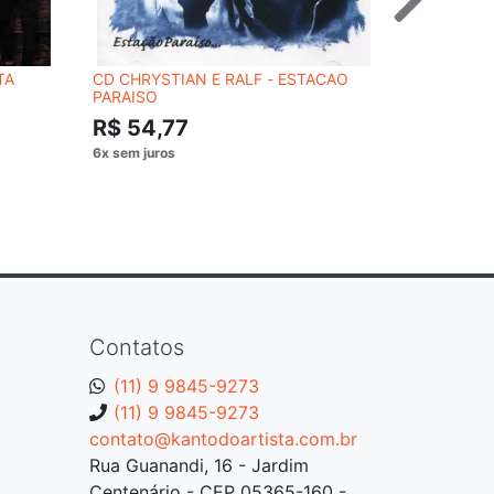
TA
CD CHRYSTIAN E RALF - ESTACAO
CD CODY S
PARAISO
R$ 54,
R$ 54,77
Contatos
(11) 9 9845-9273
(11) 9 9845-9273
contato@kantodoartista.com.br
Rua Guanandi, 16 - Jardim
Centenário - CEP 05365-160 -