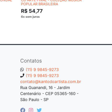
POPULAR BRASILEIRA
CAZUZA E
R$ 54,77
R$ 54,
Contatos
(11) 9 9845-9273
(11) 9 9845-9273
contato@kantodoartista.com.br
Rua Guanandi, 16 - Jardim
Centenário - CEP 05365-160 -
São Paulo - SP