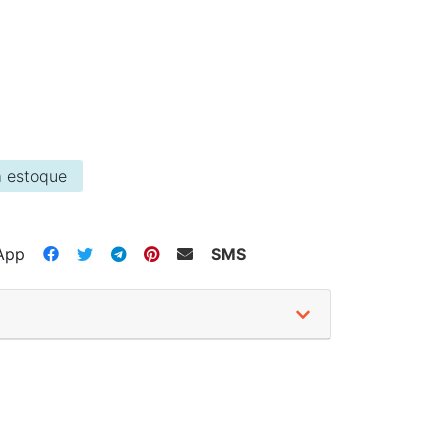
 estoque
App
SMS