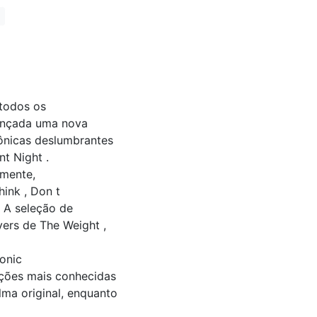
 todos os
 lançada uma nova
ônicas deslumbrantes
t Night .
lmente,
hink , Don t
. A seleção de
ers de The Weight ,
onic
nções mais conhecidas
lma original, enquanto