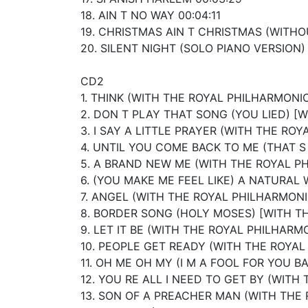
18. AIN T NO WAY 00:04:11
19. CHRISTMAS AIN T CHRISTMAS (WITHO
20. SILENT NIGHT (SOLO PIANO VERSION) 
CD2
1. THINK (WITH THE ROYAL PHILHARMONI
2. DON T PLAY THAT SONG (YOU LIED) [
3. I SAY A LITTLE PRAYER (WITH THE RO
4. UNTIL YOU COME BACK TO ME (THAT 
5. A BRAND NEW ME (WITH THE ROYAL P
6. (YOU MAKE ME FEEL LIKE) A NATURA
7. ANGEL (WITH THE ROYAL PHILHARMONI
8. BORDER SONG (HOLY MOSES) [WITH T
9. LET IT BE (WITH THE ROYAL PHILHARM
10. PEOPLE GET READY (WITH THE ROYA
11. OH ME OH MY (I M A FOOL FOR YOU 
12. YOU RE ALL I NEED TO GET BY (WIT
13. SON OF A PREACHER MAN (WITH THE