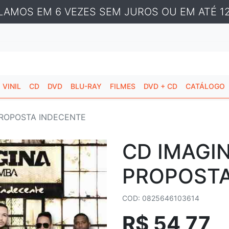
LAMOS EM 6 VEZES SEM JUROS OU EM ATÉ 12
VINIL
CD
DVD
BLU-RAY
FILMES
DVD + CD
CATÁLOGO
PROPOSTA INDECENTE
CD IMAGI
PROPOSTA
COD: 0825646103614
R$ 54,77