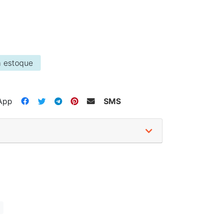
 estoque
App
SMS