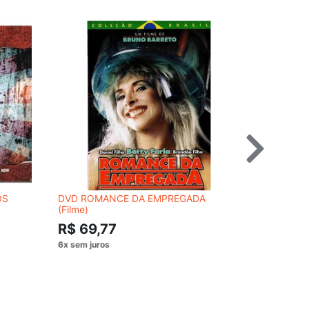
OS
DVD ROMANCE DA EMPREGADA
LP VINIL 
(Filme)
MEMORY 
R$ 69,77
R$ 179,