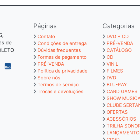
Páginas
Categorias
S,
Contato
DVD + CD
as de
Condições de entrega
PRÉ-VENDA
BOLETO
Dúvidas frequentes
CATÁLOGO
Formas de pagamento
CD
PRÉ-VENDA
VINIL
Política de privacidade
FILMES
Sobre nós
DVD
Termos de serviço
BLU-RAY
Trocas e devoluções
CARD GAMES
SHOW MUSIC
CLUBE SERTA
OFERTAS
ACESSÓRIOS
TRILHA SONO
LANÇAMENTO
CDVD