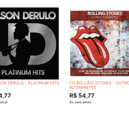
ON DERULO - PLATINUM HITS
CD ROLLING STONES - OUTR
INTÉRPRETES
4,77
R$ 54,77