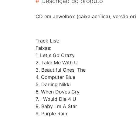
#
Descrição do produto
CD em Jewelbox (caixa acrílica), versão o
Track List:
Faixas:
1. Let s Go Crazy
2. Take Me With U
3. Beautiful Ones, The
4. Computer Blue
5. Darling Nikki
6. When Doves Cry
7. I Would Die 4 U
8. Baby I m A Star
9. Purple Rain