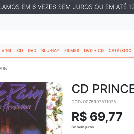
LAMOS EM 6 VEZES SEM JUROS OU EM ATÉ 12
VINIL
CD
DVD
BLU-RAY
FILMES
DVD + CD
CATÁLOGO
AIN
CD PRINCE
COD: 0075992511025
R$ 69,77