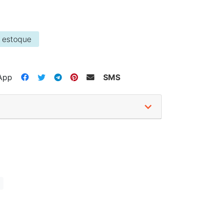
 estoque
App
SMS