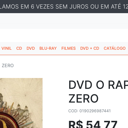
LAMOS EM 6 VEZES SEM JUROS OU EM ATÉ 12
VINIL
CD
DVD
BLU-RAY
FILMES
DVD + CD
CATÁLOGO
O ZERO
DVD O RA
ZERO
COD: 0190296987441
R$ 54,77