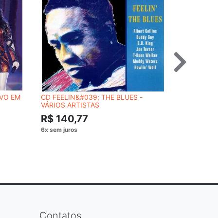
IVO EM
CD FEELIN&#039; THE BLUES -
DVD METAL
VÁRIOS ARTISTAS
R$ 54,
R$ 140,77
Contatos