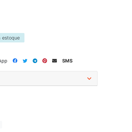
 estoque
App
SMS