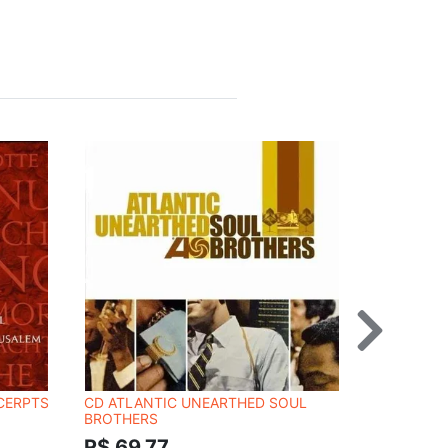
XCERPTS
CD ATLANTIC UNEARTHED SOUL
CD JEAN F
BROTHERS
PACHELBE
WORKS
R$ 69,77
R$ 54,