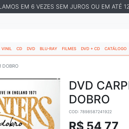
LAMOS EM 6 VEZES SEM JUROS OU EM ATÉ 12
VINIL
CD
DVD
BLU-RAY
FILMES
DVD + CD
CATÁLOGO
M DOBRO
DVD CARP
DOBRO
COD: 7898587241922
R$ 54,77