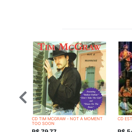
CD TIM MCGRAW - NOT A MOMENT
CD EST
TOO SOON
R$ 79,77
R$ 5