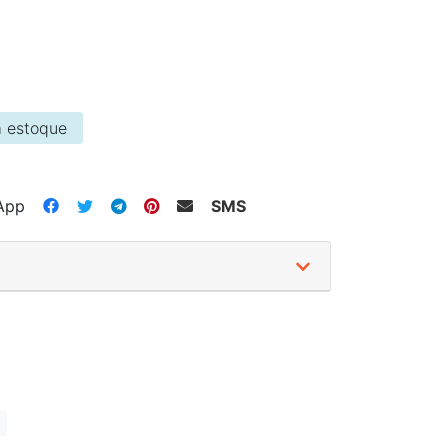
 estoque
App
SMS