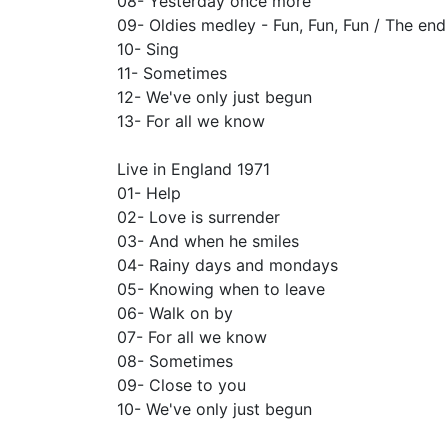
08- Yesterday once more
09- Oldies medley - Fun, Fun, Fun / The e
10- Sing
11- Sometimes
12- We've only just begun
13- For all we know
Live in England 1971
01- Help
02- Love is surrender
03- And when he smiles
04- Rainy days and mondays
05- Knowing when to leave
06- Walk on by
07- For all we know
08- Sometimes
09- Close to you
10- We've only just begun