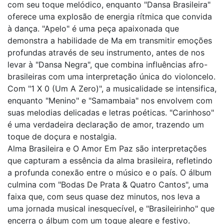
com seu toque melódico, enquanto "Dansa Brasileira"
oferece uma explosão de energia rítmica que convida
à dança. "Apelo" é uma peça apaixonada que
demonstra a habilidade de Ma em transmitir emoções
profundas através de seu instrumento, antes de nos
levar à "Dansa Negra", que combina influências afro-
brasileiras com uma interpretação única do violoncelo.
Com "1 X 0 (Um A Zero)", a musicalidade se intensifica,
enquanto "Menino" e "Samambaia" nos envolvem com
suas melodias delicadas e letras poéticas. "Carinhoso"
é uma verdadeira declaração de amor, trazendo um
toque de doçura e nostalgia.
Alma Brasileira e O Amor Em Paz são interpretações
que capturam a essência da alma brasileira, refletindo
a profunda conexão entre o músico e o país. O álbum
culmina com "Bodas De Prata & Quatro Cantos", uma
faixa que, com seus quase dez minutos, nos leva a
uma jornada musical inesquecível, e "Brasileirinho" que
encerra o álbum com um toque alegre e festivo.