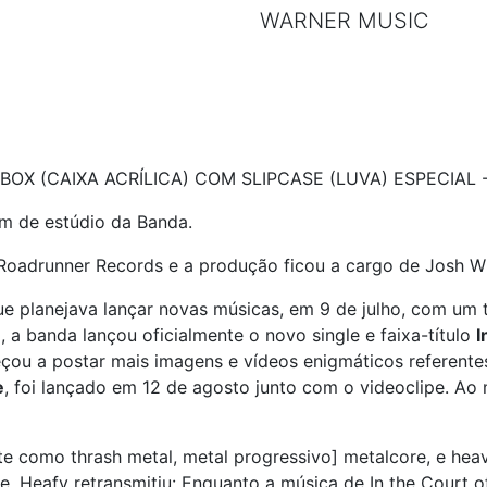
WARNER MUSIC
X (CAIXA ACRÍLICA) COM SLIPCASE (LUVA) ESPECIAL
um de estúdio da Banda.
Roadrunner Records e a produção ficou a cargo de Josh Wi
e planejava lançar novas músicas, em 9 de julho, com um 
 a banda lançou oficialmente o novo single e faixa-título
I
çou a postar mais imagens e vídeos enigmáticos referente
e
, foi lançado em 12 de agosto junto com o videoclipe. A
nte como thrash metal, metal progressivo] metalcore, e hea
e, Heafy retransmitiu: Enquanto a música de In the Court