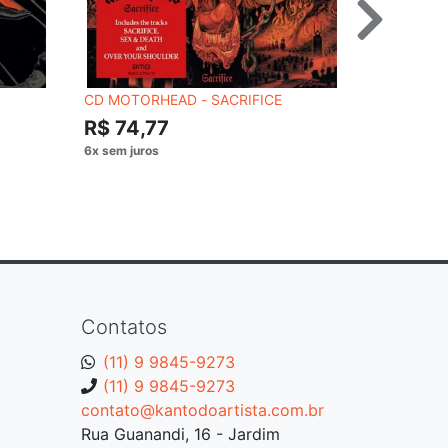
CD MOTORHEAD - SACRIFICE
CD RAMON
(EXPANDE
R$ 74,77
--
Contatos
(11) 9 9845-9273
(11) 9 9845-9273
contato@kantodoartista.com.br
Rua Guanandi, 16 - Jardim