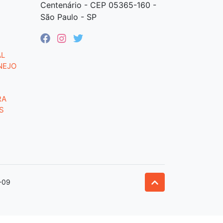
Centenário - CEP 05365-160 -
São Paulo - SP
AL
NEJO
RA
S
-09