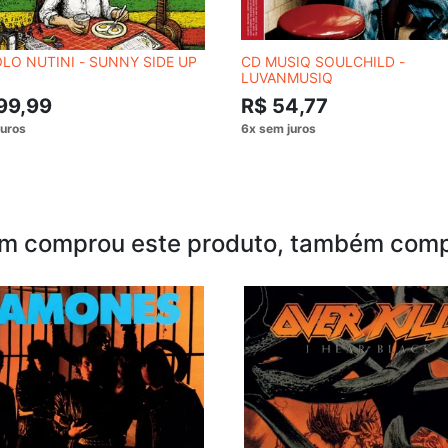
LO NUTINI - SUNNY SIDE UP
CD MUSIQ SOULCHILD -
LUVANMUSIQ
99,99
R$ 54,77
m comprou este produto, também comp