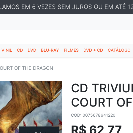
LAMOS EM 6 VEZES SEM JUROS OU EM ATÉ 12
VINIL
CD
DVD
BLU-RAY
FILMES
DVD + CD
CATÁLOGO
 COURT OF THE DRAGON
CD TRIVIU
COURT OF
COD: 0075678641220
R$ 62,77