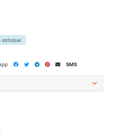
 estoque
App
SMS