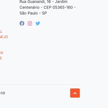
Rua Guanandi, 16 - Jardim
Centenário - CEP 05365-160 -
São Paulo - SP
AL
NEJO
RA
S
-09