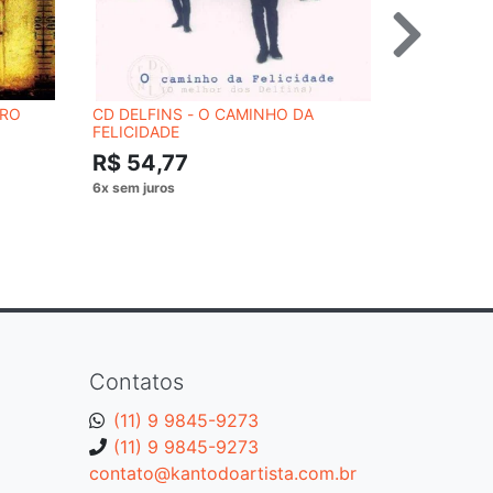
TRO
CD DELFINS - O CAMINHO DA
CD SIMPLE
FELICIDADE
HELMETS..
R$ 54,77
R$ 62,
Contatos
(11) 9 9845-9273
(11) 9 9845-9273
contato@kantodoartista.com.br