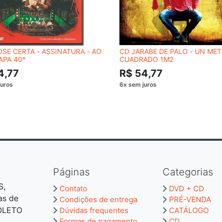
SE CERTA - ASSINATURA - AO
CD JARABE DE PALO - UN ME
APA 40º
CUADRADO 1M2
4,77
R$ 54,77
Páginas
Categorias
S,
Contato
DVD + CD
as de
Condições de entrega
PRÉ-VENDA
BOLETO
Dúvidas frequentes
CATÁLOGO
Formas de pagamento
CD