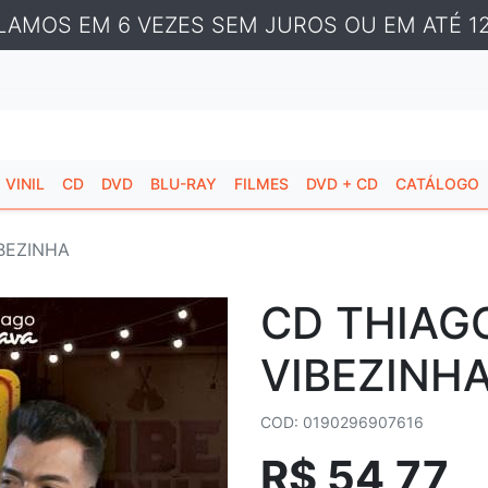
LAMOS EM 6 VEZES SEM JUROS OU EM ATÉ 12
VINIL
CD
DVD
BLU-RAY
FILMES
DVD + CD
CATÁLOGO
IBEZINHA
CD THIAG
VIBEZINH
COD: 0190296907616
R$ 54,77