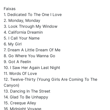
Faixas
1. Dedicated To The One I Love
2. Monday, Monday
3. Look Through My Window
4. California Dreamin
5. I Call Your Name
6. My Girl
7. Dream A Little Dream Of Me
8. Go Where You Wanna Go
9. Got A Feelin
10. I Saw Her Again Last Night
11. Words Of Love
12. Twelve-Thirty (Young Girls Are Coming To The
Canyon)
13. Dancing In The Street
14. Glad To Be Unhappy
15. Creeque Alley
16. Midnight Voyage