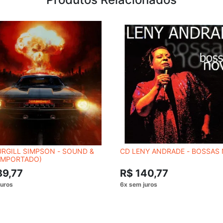
RGILL SIMPSON - SOUND &
CD LENY ANDRADE - BOSSAS
(IMPORTADO)
89,77
R$ 140,77