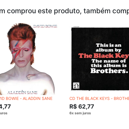
m comprou este produto, também comp
ID BOWIE - ALADDIN SANE
CD THE BLACK KEYS - BROTH
4,77
R$ 62,77