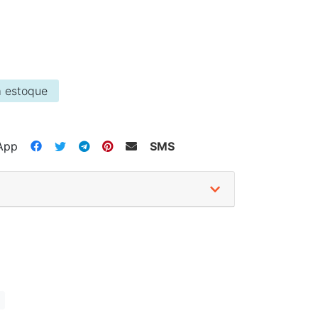
 estoque
App
SMS