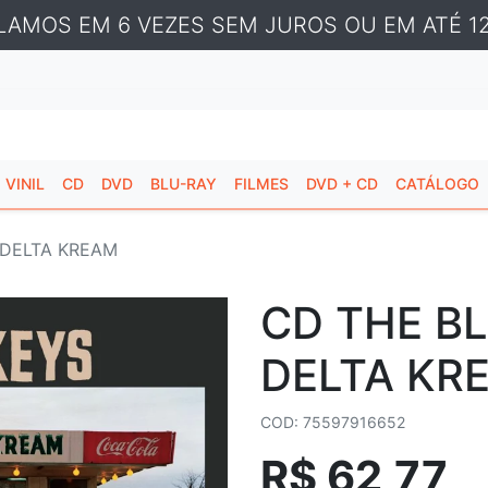
LAMOS EM 6 VEZES SEM JUROS OU EM ATÉ 12
VINIL
CD
DVD
BLU-RAY
FILMES
DVD + CD
CATÁLOGO
 DELTA KREAM
CD THE BL
DELTA KR
COD: 75597916652
R$ 62,77