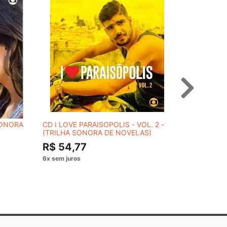
SONORA
CD I LOVE PARAISOPOLIS - VOL. 2 -
CD ALÉM 
(TRILHA SONORA DE NOVELAS)
NACIONAL
NOVELAS)
R$ 54,77
R$ 54,