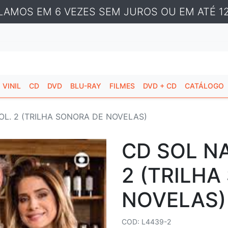
LAMOS EM 6 VEZES SEM JUROS OU EM ATÉ 12
VINIL
CD
DVD
BLU-RAY
FILMES
DVD + CD
CATÁLOGO
OL. 2 (TRILHA SONORA DE NOVELAS)
CD SOL NA
2 (TRILH
NOVELAS)
COD: L4439-2