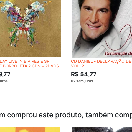
AY LIVE IN B AIRES & SP
CD DANIEL - DECLARAÇÃO D
E BORBOLETA 2 CDS + 2DVDS
VOL. 2
9,77
R$ 54,77
m comprou este produto, também comp