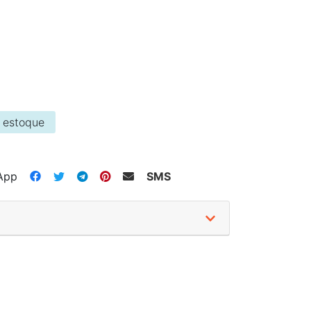
 estoque
App
SMS