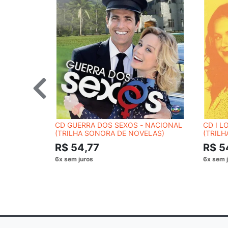
CD GUERRA DOS SEXOS - NACIONAL
CD I L
(TRILHA SONORA DE NOVELAS)
(TRIL
R$ 54,77
R$ 5