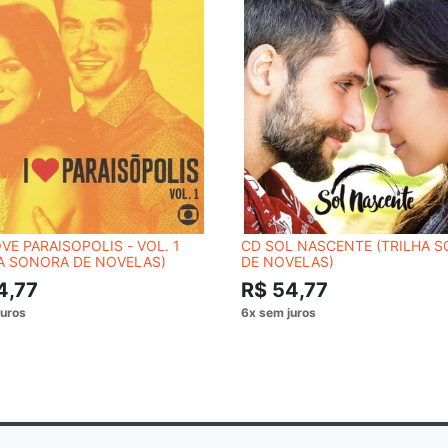
OVE PARAISOPOLIS - VOL. 1
CD SOL NASCENTE (TRILHA 
HA SONORA DE NOVELAS)
DE NOVELAS)
4,77
R$ 54,77