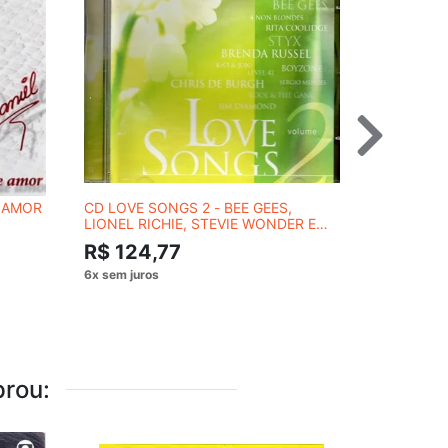
E AMOR
CD LOVE SONGS 2 - BEE GEES,
DVD AMY W
LIONEL RICHIE, STEVIE WONDER E
R$ 54,
OUTROS
R$ 124,77
rou: