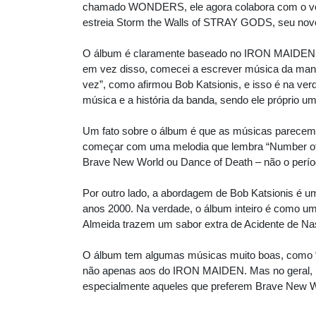
chamado WONDERS, ele agora colabora com o voca
estreia Storm the Walls of STRAY GODS, seu nov
O álbum é claramente baseado no IRON MAIDEN em
em vez disso, comecei a escrever música da mane
vez”, como afirmou Bob Katsionis, e isso é na ve
música e a história da banda, sendo ele próprio u
Um fato sobre o álbum é que as músicas parecem p
começar com uma melodia que lembra “Number of
Brave New World ou Dance of Death – não o perí
Por outro lado, a abordagem de Bob Katsionis é u
anos 2000. Na verdade, o álbum inteiro é como um
Almeida trazem um sabor extra de Acidente de Nas
O álbum tem algumas músicas muito boas, como “Nak
não apenas aos do IRON MAIDEN. Mas no geral, p
especialmente aqueles que preferem Brave New Wo