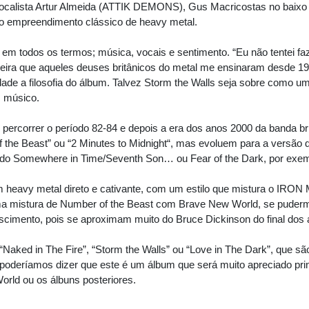
lista Artur Almeida (ATTIK DEMONS), Gus Macricostas no baixo e
o empreendimento clássico de heavy metal.
 todos os termos; música, vocais e sentimento. “Eu não tentei f
ira que aqueles deuses britânicos do metal me ensinaram desde 198
rdade a filosofia do álbum. Talvez Storm the Walls seja sobre com
m músico.
ercorrer o período 82-84 e depois a era dos anos 2000 da banda br
 the Beast” ou “2 Minutes to Midnight“, mas evoluem para a ver
odo Somewhere in Time/Seventh Son… ou Fear of the Dark, por exem
m heavy metal direto e cativante, com um estilo que mistura o IRON
a mistura de Number of the Beast com Brave New World, se pudermos
cimento, pois se aproximam muito do Bruce Dickinson do final dos 
ed in The Fire”, “Storm the Walls” ou “Love in The Dark”, que são 
oderíamos dizer que este é um álbum que será muito apreciado pr
rld ou os álbuns posteriores.