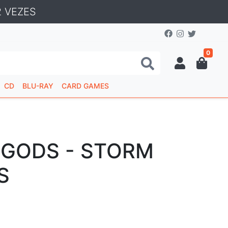
 VEZES
0
CD
BLU-RAY
CARD GAMES
 GODS - STORM
S