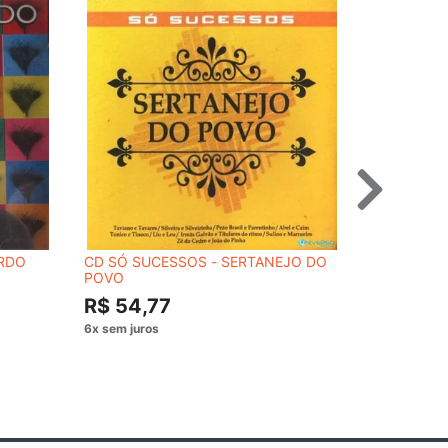
ARDO
CD SÓ SUCESSOS - SERTANEJO DO
CD R.E.M. 
POVO
VERSION)
R$ 54,77
R$ 54,