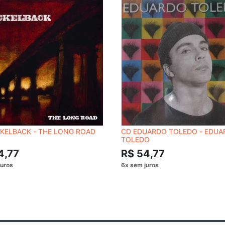
KELBACK - THE LONG ROAD
CD EDUARDO TOLEDO - EDU
TOLEDO
4,77
R$ 54,77