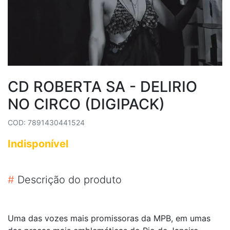
CD ROBERTA SA - DELIRIO
NO CIRCO (DIGIPACK)
COD: 7891430441524
Indisponível
#
Descrição do produto
Uma das vozes mais promissoras da MPB, em umas