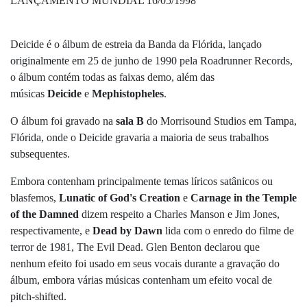
LANÇAMENTO MUNDIAL 16/05/1998
Deicide é o álbum de estreia da Banda da Flórida, lançado
originalmente em 25 de junho de 1990 pela Roadrunner Records,
o álbum contém todas as faixas demo, além das
músicas
Deicide
e
Mephistopheles
.
O álbum foi gravado na
sala B
do Morrisound Studios em Tampa,
Flórida, onde o Deicide gravaria a maioria de seus trabalhos
subsequentes.
Embora contenham principalmente temas líricos satânicos ou
blasfemos,
Lunatic of God's Creation
e
Carnage in the Temple
of the Damned
dizem respeito a Charles Manson e Jim Jones,
respectivamente, e
Dead by Dawn
lida com o enredo do filme de
terror de 1981, The Evil Dead. Glen Benton declarou que
nenhum efeito foi usado em seus vocais durante a gravação do
álbum, embora várias músicas contenham um efeito vocal de
pitch-shifted.