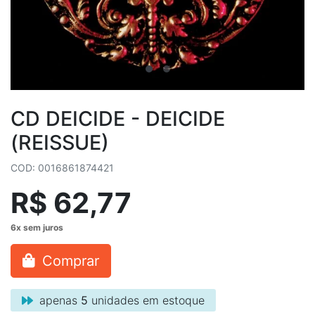
CD DEICIDE - DEICIDE
(REISSUE)
COD: 0016861874421
R$ 62,77
Comprar
apenas
5
unidades em estoque