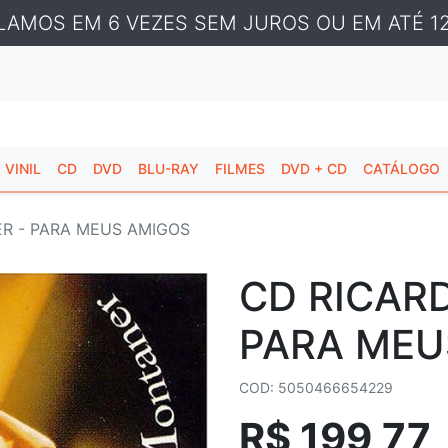
LAMOS EM 6 VEZES SEM JUROS OU EM ATÉ 12
VINIL
CD
DVD
BLU-RAY
FILMES
DVD + CD
CATÁLOGO
R - PARA MEUS AMIGOS
CD RICAR
PARA MEU
COD: 5050466654229
R$ 199,77