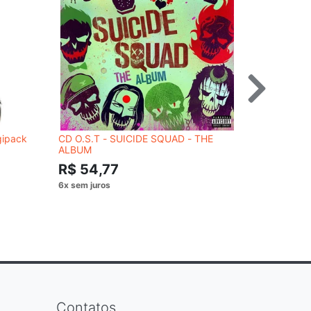
gipack
CD O.S.T - SUICIDE SQUAD - THE
CD ROYAL
ALBUM
R$ 54,
R$ 54,77
Contatos