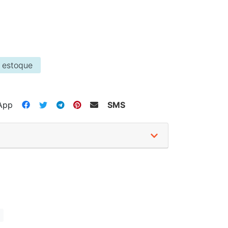
 estoque
App
SMS