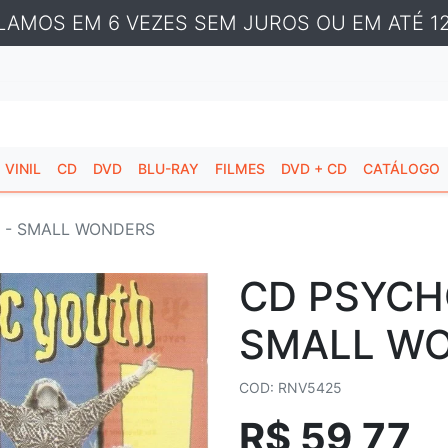
LAMOS EM 6 VEZES SEM JUROS OU EM ATÉ 12
VINIL
CD
DVD
BLU-RAY
FILMES
DVD + CD
CATÁLOGO
 - SMALL WONDERS
CD PSYCH
SMALL W
COD: RNV5425
R$ 59,77