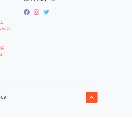
AL
NEJO
RA
S
-09