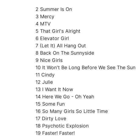
2 Summer Is On
3 Mercy
4 MTV
5 That Girl's Alright
6 Elevator Girl
7 (Let It) All Hang Out
8 Back On The Sunnyside
9 Nice Girls
10 It Won't Be Long Before We See The Sun
11 Cindy
12 Julie
13 I Want It Now
14 Here We Go - Oh Yeah
15 Some Fun
16 So Many Girls So Little Time
17 Dirty Love
18 Psychotic Explosion
19 Faster! Faster!