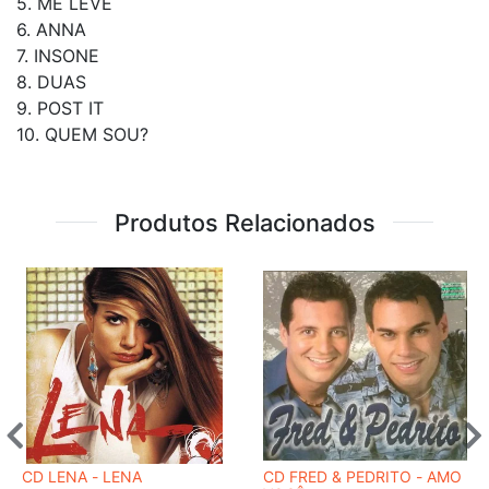
5. ME LEVE
6. ANNA
7. INSONE
8. DUAS
9. POST IT
10. QUEM SOU?
Produtos Relacionados
CD LENA - LENA
CD FRED & PEDRITO - AMO