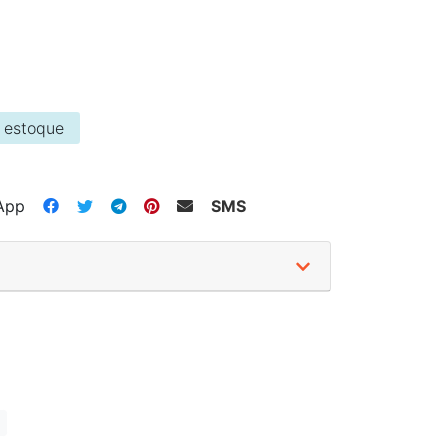
 estoque
App
SMS