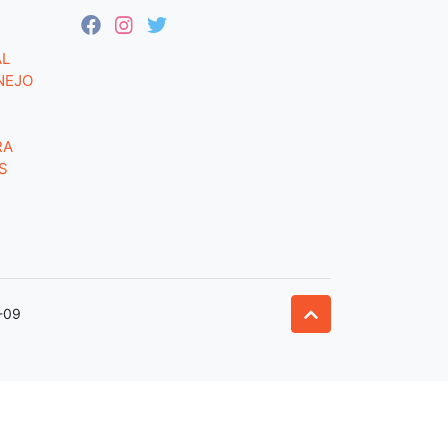
AL
NEJO
RA
S
-09