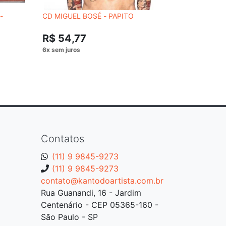
-
CD MIGUEL BOSÉ - PAPITO
CD GRANDE
SÉRGIO RE
R$ 54,77
R$ 54,
Contatos
(11) 9 9845-9273
(11) 9 9845-9273
contato@kantodoartista.com.br
Rua Guanandi, 16 - Jardim
Centenário - CEP 05365-160 -
São Paulo - SP