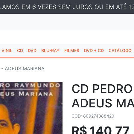
LAMOS EM 6 VEZES SEM JUROS OU EM ATÉ 12
VINIL
CD
DVD
BLU-RAY
FILMES
DVD + CD
CATÁLOGO
- ADEUS MARIANA
CD PEDRO
ADEUS MA
COD: 809274088420
R$ 140,77