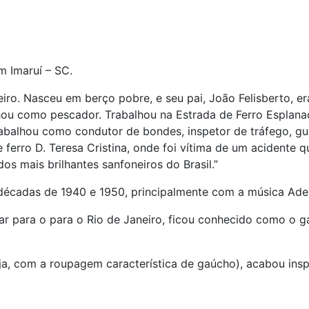
 Imaruí – SC.
eiro. Nasceu em berço pobre, e seu pai, João Felisberto, e
lhou como pescador. Trabalhou na Estrada de Ferro Esplan
balhou como condutor de bondes, inspetor de tráfego, guar
 ferro D. Teresa Cristina, onde foi vítima de um acidente 
os mais brilhantes sanfoneiros do Brasil.”
écadas de 1940 e 1950, principalmente com a música Adeu
r para o para o Rio de Janeiro, ficou conhecido como o ga
eja, com a roupagem característica de gaúcho), acabou in