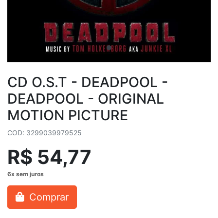
CD O.S.T - DEADPOOL -
DEADPOOL - ORIGINAL
MOTION PICTURE
COD: 3299039979525
R$ 54,77
Comprar