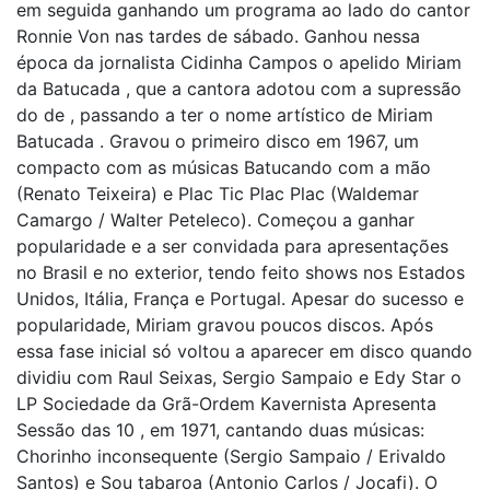
em seguida ganhando um programa ao lado do cantor
Ronnie Von nas tardes de sábado. Ganhou nessa
época da jornalista Cidinha Campos o apelido Miriam
da Batucada , que a cantora adotou com a supressão
do de , passando a ter o nome artístico de Miriam
Batucada . Gravou o primeiro disco em 1967, um
compacto com as músicas Batucando com a mão
(Renato Teixeira) e Plac Tic Plac Plac (Waldemar
Camargo / Walter Peteleco). Começou a ganhar
popularidade e a ser convidada para apresentações
no Brasil e no exterior, tendo feito shows nos Estados
Unidos, Itália, França e Portugal. Apesar do sucesso e
popularidade, Miriam gravou poucos discos. Após
essa fase inicial só voltou a aparecer em disco quando
dividiu com Raul Seixas, Sergio Sampaio e Edy Star o
LP Sociedade da Grã-Ordem Kavernista Apresenta
Sessão das 10 , em 1971, cantando duas músicas:
Chorinho inconsequente (Sergio Sampaio / Erivaldo
Santos) e Sou tabaroa (Antonio Carlos / Jocafi). O