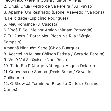
Teco-Teco (Pereira Costa / Milton Villela)
2. Chuá, Chuá (Pedro de Sá Pereira / Ari Pavão)
3. Apanhei Um Resfriado (Leonel Azevedo / Sá Róris)
4. Felicidade (Lupicínio Rodrigues)
5. Meu Romance (J. Cascata)
6. Você É Seu Melhor Amigo (Míriam Batucada)
7. Eu Quero É Botar Meu Bloco Na Rua (Sérgio
Sampaio)
Amanhã Ninguém Sabe (Chico Buarque)
8. Acertei no Milhar (Wilson Batista / Geraldo Pereira)
9. Você Vai Se Quiser (Noel Rosa)
10. Tudo Em P (Jorge Nóbrega / Ângelo Delatre)
11. Conversa de Samba (Denis Brean / Osvaldo
Guilherme)
12. O Show Já Terminou (Roberto Carlos / Erasmo
Carlos)