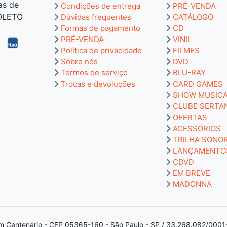
as de
Condições de entrega
PRÉ-VENDA
BOLETO
Dúvidas frequentes
CATÁLOGO
Formas de pagamento
CD
PRÉ-VENDA
VINIL
Política de privacidade
FILMES
Sobre nós
DVD
Termos de serviço
BLU-RAY
Trocas e devoluções
CARD GAMES
SHOW MUSIC
CLUBE SERTA
OFERTAS
ACESSÓRIOS
TRILHA SONO
LANÇAMENTO
CDVD
EM BREVE
MADONNA
m Centenário - CEP 05365-160 - São Paulo - SP / 33.268.082/0001