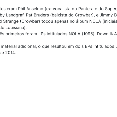
es eram Phil Anselmo (ex-vocalista do Pantera e do Superjoi
by Landgraf, Pat Bruders (baixista do Crowbar), e Jimmy B
dd Strange (Crowbar) tocou apenas no álbum NOLA (inicia
e Louisiana).
rês primeiros foram LPs intitulados NOLA (1995), Down II:
terial adicional, o que resultou em dois EPs intitulados
de 2014.