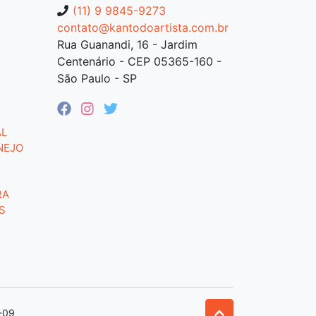
(11) 9 9845-9273
contato@kantodoartista.com.br
Rua Guanandi, 16 - Jardim
Centenário - CEP 05365-160 -
São Paulo - SP
AL
NEJO
RA
S
-09