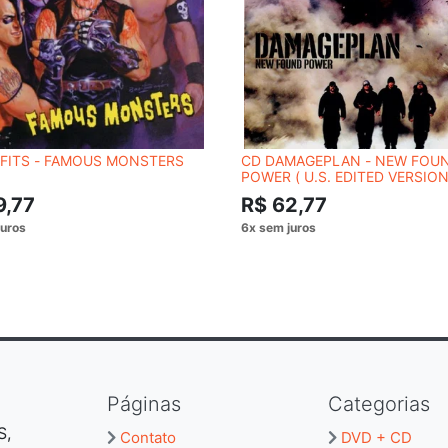
SFITS - FAMOUS MONSTERS
CD DAMAGEPLAN - NEW FOU
POWER ( U.S. EDITED VERSION
9,77
R$ 62,77
Páginas
Categorias
S,
Contato
DVD + CD