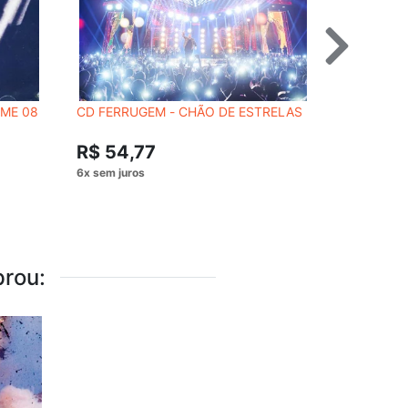
UME 08
CD FERRUGEM - CHÃO DE ESTRELAS
CD SIA -
R$ 62,
R$ 54,77
rou: