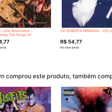
n John Restoration -
CD ROBERTA MIRANDA - VOL
ining The Songs Of
4,77
R$ 54,77
m comprou este produto, também comp