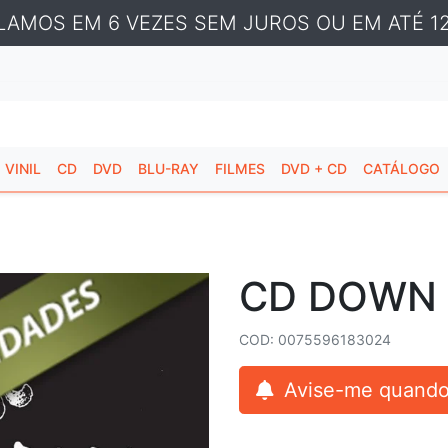
LAMOS EM 6 VEZES SEM JUROS OU EM ATÉ 12
VINIL
CD
DVD
BLU-RAY
FILMES
DVD + CD
CATÁLOGO
CD DOWN 
COD: 0075596183024
Avise-me quando