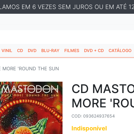
LAMOS EM 6 VEZES SEM JUROS OU EM ATÉ 12
VINIL
CD
DVD
BLU-RAY
FILMES
DVD + CD
CATÁLOGO
 MORE 'ROUND THE SUN
CD MASTO
MORE 'RO
COD: 093624937654
Indisponível