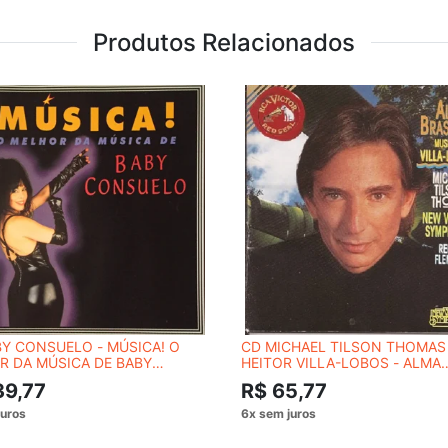
Produtos Relacionados
Y CONSUELO - MÚSICA! O
CD MICHAEL TILSON THOMAS 
R DA MÚSICA DE BABY
HEITOR VILLA-LOBOS - ALMA
ELO
BRASILEIRA
39,77
R$ 65,77