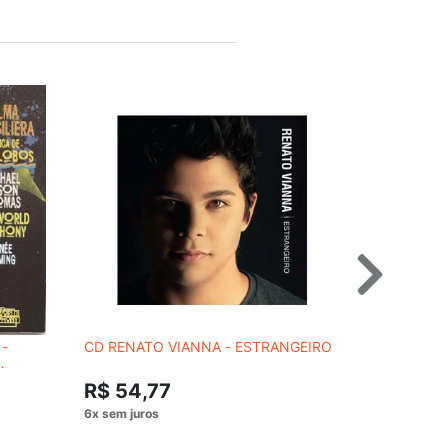
-
CD RENATO VIANNA - ESTRANGEIRO
CD LOVE 
SOM LIVRE
R$ 54,77
R$ 74,