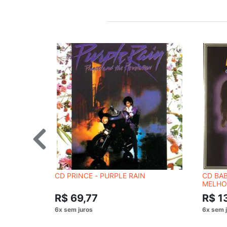
CD PRINCE - PURPLE RAIN
CD BAB
MELHO
CONSU
R$ 69,77
R$ 1