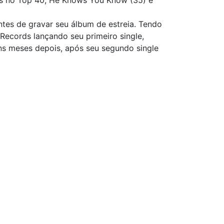
les no Top 40, He Knows You Know (35) e
tes de gravar seu álbum de estreia. Tendo
Records lançando seu primeiro single,
uns meses depois, após seu segundo single