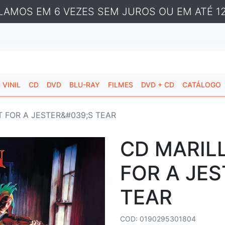
LAMOS EM 6 VEZES SEM JUROS OU EM ATÉ 12
VINIL
CD
DVD
BLU-RAY
FILMES
DVD + CD
CATÁLOGO
T FOR A JESTER&#039;S TEAR
CD MARILL
FOR A JE
TEAR
COD: 0190295301804