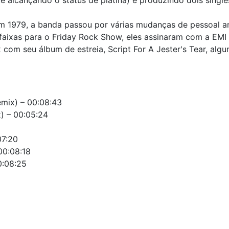
 alcançando o status de platina) e produzindo dois sing
 1979, a banda passou por várias mudanças de pessoal an
faixas para o Friday Rock Show, eles assinaram com a EMI 
com seu álbum de estreia, Script For A Jester's Tear, alg
Remix) – 00:08:43
) – 00:05:24
07:20
00:08:18
0:08:25