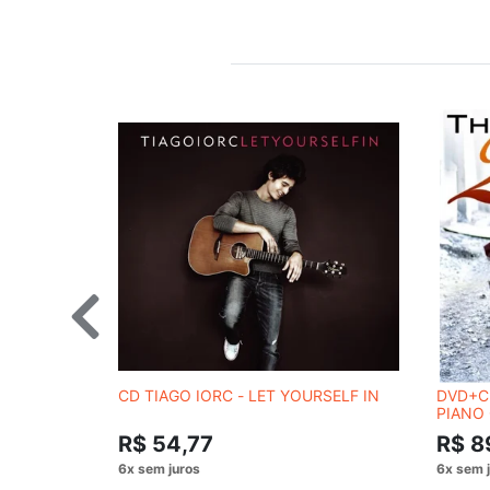
CD TIAGO IORC - LET YOURSELF IN
DVD+CD
PIANO 
R$ 54,77
R$ 8