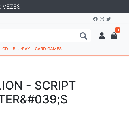
 VEZES
0
CD
BLU-RAY
CARD GAMES
ION - SCRIPT
STER&#039;S