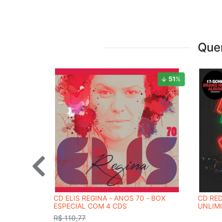
Que
51
%
CD ELIS REGINA - ANOS 70 - BOX
CD RED
ESPECIAL COM 4 CDS
UNLIM
R$ 110,77