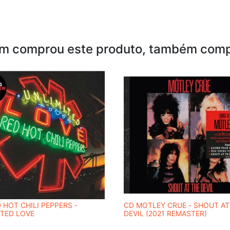
m comprou este produto, também comp
 HOT CHILI PEPPERS -
CD MOTLEY CRUE - SHOUT AT
ITED LOVE
DEVIL (2021 REMASTER)