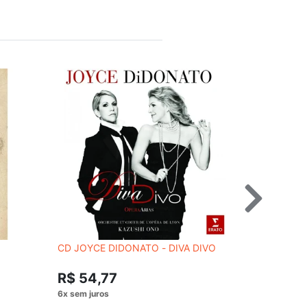
CD JOYCE DIDONATO - DIVA DIVO
CD GREEN 
BREAKDO
R$ 54,77
R$ 59,