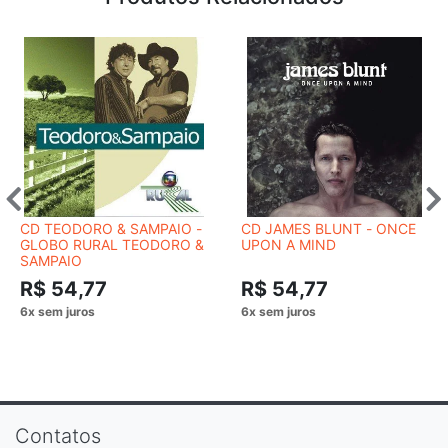
CD TEODORO & SAMPAIO -
CD JAMES BLUNT - ONCE
GLOBO RURAL TEODORO &
UPON A MIND
SAMPAIO
R$ 54,77
R$ 54,77
Contatos