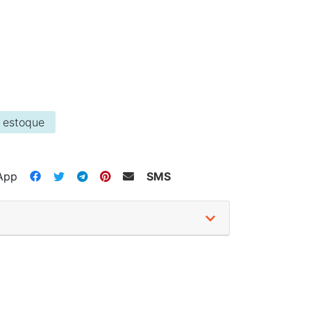
 estoque
App
SMS