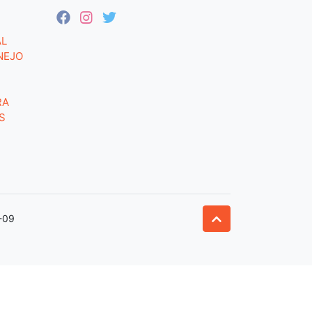
AL
NEJO
RA
S
-09