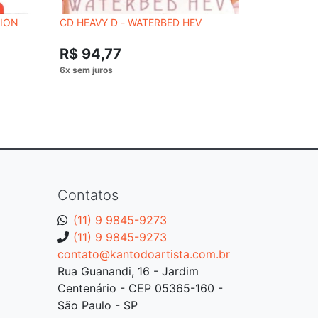
TION
CD HEAVY D - WATERBED HEV
CD JOYCE 
R$ 54,
R$ 94,77
Contatos
(11) 9 9845-9273
(11) 9 9845-9273
contato@kantodoartista.com.br
Rua Guanandi, 16 - Jardim
Centenário - CEP 05365-160 -
São Paulo - SP