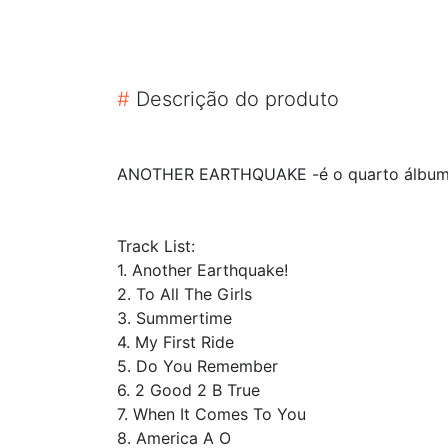
#
Descrição do produto
ANOTHER EARTHQUAKE -é o quarto álbum d
Track List:
1. Another Earthquake!
2. To All The Girls
3. Summertime
4. My First Ride
5. Do You Remember
6. 2 Good 2 B True
7. When It Comes To You
8. America A O