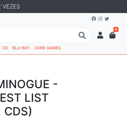
 VEZES
0
CD
BLU-RAY
CARD GAMES
MINOGUE -
EST LIST
2 CDS)