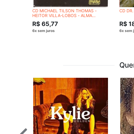
CD MICHAEL TILSON THOMAS -
CD DR.
HEITOR VILLA-LOBOS - ALMA
BRASILEIRA
R$ 65,77
R$ 1
Que