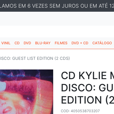
LAMOS EM 6 VEZES SEM JUROS OU EM ATÉ 12
VINIL
CD
DVD
BLU-RAY
FILMES
DVD + CD
CATÁLOGO
ISCO: GUEST LIST EDITION (2 CDS)
CD KYLIE 
DISCO: GU
EDITION (
COD: 4050538703207