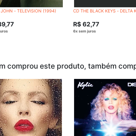
 JOHN - TELEVISION (1994)
CD THE BLACK KEYS - DELTA
89,77
R$ 62,77
m comprou este produto, também comp