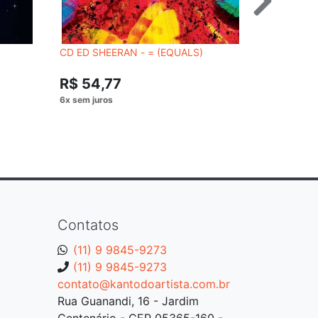
CD ED SHEERAN - = (EQUALS)
CD BRUNO
- SILK SO
R$ 54,77
R$ 62,
Contatos
(11) 9 9845-9273
(11) 9 9845-9273
contato@kantodoartista.com.br
Rua Guanandi, 16 - Jardim